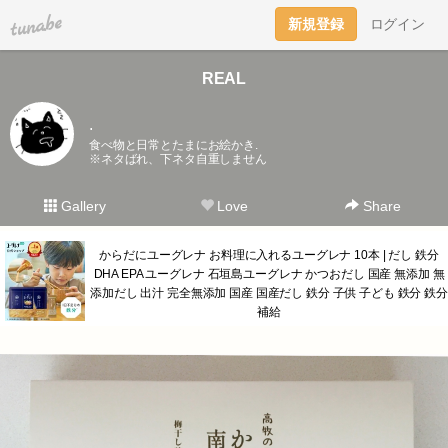
tuna.be
新規登録
ログイン
REAL
.
食べ物と日常とたまにお絵かき.
※ネタばれ、下ネタ自重しません
Gallery
Love
Share
からだにユーグレナ お料理に入れるユーグレナ 10本 | だし 鉄分
DHA EPA ユーグレナ 石垣島ユーグレナ かつおだし 国産 無添加 無
添加だし 出汁 完全無添加 国産 国産だし 鉄分 子供 子ども 鉄分 鉄分
補給