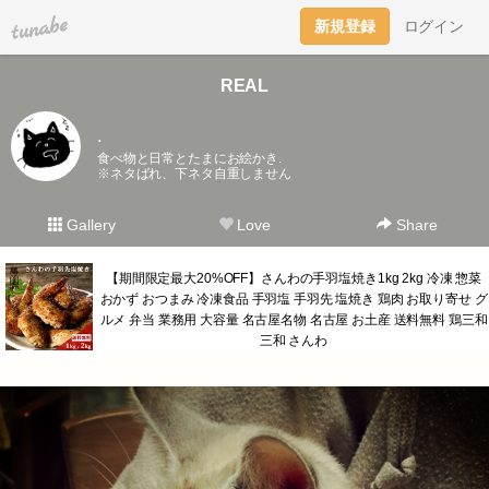
tuna.be
新規登録
ログイン
REAL
.
食べ物と日常とたまにお絵かき.
※ネタばれ、下ネタ自重しません
Gallery
Love
Share
【期間限定最大20%OFF】さんわの手羽塩焼き1kg 2kg 冷凍 惣菜
おかず おつまみ 冷凍食品 手羽塩 手羽先 塩焼き 鶏肉 お取り寄せ グ
ルメ 弁当 業務用 大容量 名古屋名物 名古屋 お土産 送料無料 鶏三和
三和 さんわ