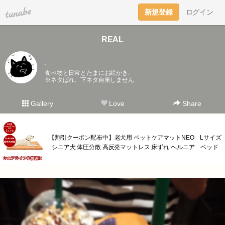
tuna.be
新規登録
ログイン
REAL
.
食べ物と日常とたまにお絵かき.
※ネタばれ、下ネタ自重しません
Gallery
Love
Share
【割引クーポン配布中】老犬用 ペットケアマットNEO Lサイズ
シニア犬 体圧分散 高反発マットレス 床ずれ ヘルニア ベッド